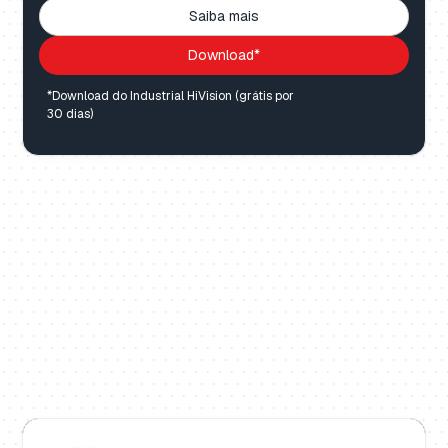
Saiba mais
Download*
*Download do Industrial HiVision (grátis por
30 dias)