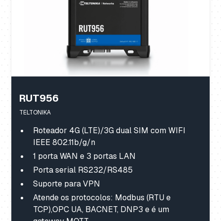
RUT956
TELTONIKA
Roteador 4G (LTE)/3G dual SIM com WIFI
IEEE 802.11b/g/n
1 porta WAN e 3 portas LAN
Porta serial RS232/RS485
Suporte para VPN
Atende os protocolos: Modbus (RTU e
TCP),OPC UA, BACNET, DNP3 e é um